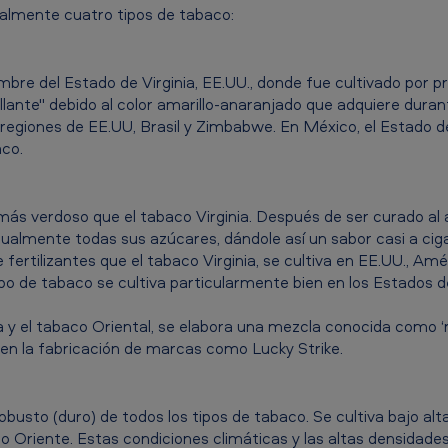
ipalmente cuatro tipos de tabaco:
bre del Estado de Virginia, EE.UU., donde fue cultivado por p
lante" debido al color amarillo-anaranjado que adquiere duran
 regiones de EE.UU, Brasil y Zimbabwe. En México, el Estado d
aco.
ás verdoso que el tabaco Virginia. Después de ser curado al a
tualmente todas sus azúcares, dándole así un sabor casi a ciga
fertilizantes que el tabaco Virginia, se cultiva en EE.UU., Amé
po de tabaco se cultiva particularmente bien en los Estados d
ia y el tabaco Oriental, se elabora una mezcla conocida como
 en la fabricación de marcas como Lucky Strike.
busto (duro) de todos los tipos de tabaco. Se cultiva bajo al
o Oriente. Estas condiciones climáticas y las altas densidades