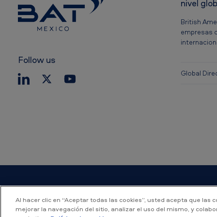
o
nivel glo
British Ame
empresas c
internacion
Follow us
Global Dire
Al hacer clic en “Aceptar todas las cookies”, usted acepta que las 
mejorar la navegación del sitio, analizar el uso del mismo, y colab