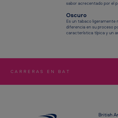
o
sabor acrecentado por el pr
b
Oscuro
Es un tabaco ligeramente má
r
diferencia en su proceso p
e
característica típica y un a
e
l
t
CARRERAS EN BAT
a
b
a
c
British 