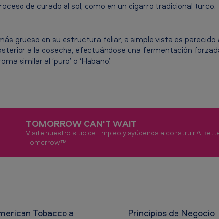
oceso de curado al sol, como en un cigarro tradicional turco.
s grueso en su estructura foliar, a simple vista es parecido a
osterior a la cosecha, efectuándose una fermentación forzada,
roma similar al ‘puro’ o ‘Habano’.
TOMORROW CAN'T WAIT
Visite nuestro sitio de Empleo y ayúdenos a construir A Bett
Tomorrow™
American Tobacco a
Principios de Negocio