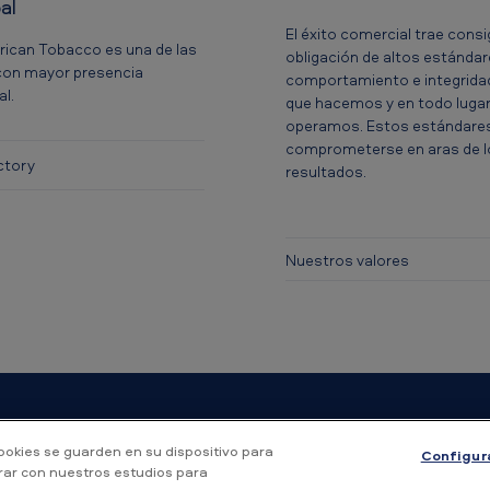
bal
El éxito comercial trae consi
rican Tobacco es una de las
obligación de altos estánda
on mayor presencia
comportamiento e integridad
al.
que hacemos y en todo lugar
operamos. Estos estándare
comprometerse en aras de 
ctory
resultados.
Nuestros valores
Accesibilidad
Aviso de Privacidad
Política de cookies
Mapa del Sitio
cookies se guarden en su dispositivo para
Configur
orar con nuestros estudios para