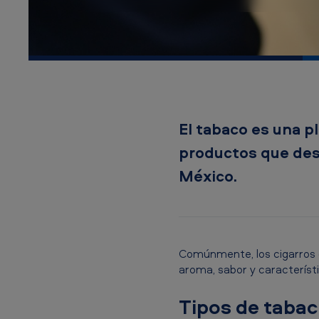
A
m
e
r
i
El tabaco es una pl
c
productos que desa
a
México.
n
T
Comúnmente, los cigarros c
o
aroma, sabor y característ
b
Tipos de taba