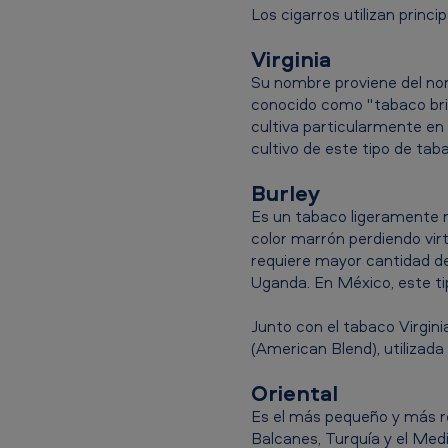
a
Los cigarros utilizan princ
c
Virginia
c
Su nombre proviene del nom
o
conocido como "tabaco bril
cultiva particularmente en
M
cultivo de este tipo de tab
e
Burley
Es un tabaco ligeramente m
x
color marrón perdiendo vir
i
requiere mayor cantidad de 
Uganda. En México, este ti
c
Junto con el tabaco Virgin
o
(American Blend), utilizada
-
Oriental
S
Es el más pequeño y más ro
Balcanes, Turquía y el Medi