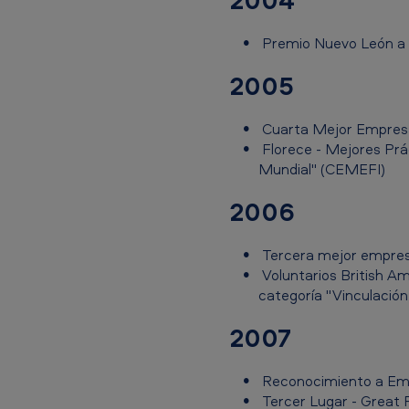
a
c
Premio Nuevo León a 
c
2005
o
Cuarta Mejor Empresa 
M
Florece - Mejores Prác
e
Mundial" (CEMEFI)
x
2006
i
Tercera mejor empresa
c
Voluntarios British Am
categoría "Vinculació
o
2007
-
R
Reconocimiento a Em
Tercer Lugar - Great 