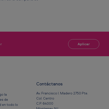
Aplicar
er
Contáctanos
Av. Francisco I. Madero 2750 Pte.
go la
Col. Centro
res de
C.P. 64000
 en todo lo
Monterrey, N.L.