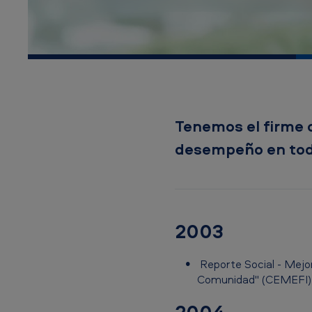
A
m
e
r
i
Tenemos el firme o
c
desempeño en todo
a
n
T
2003
o
Reporte Social - Mejor
b
Comunidad" (CEMEFI)
2004