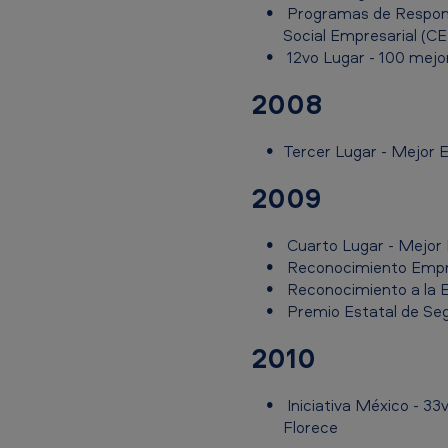
e
Programas de Responsa
Social Empresarial (C
c
12vo Lugar - 100 mejo
o
2008
n
Tercer Lugar - Mejor 
o
2009
c
i
Cuarto Lugar - Mejor 
Reconocimiento Empres
m
Reconocimiento a la Ef
Premio Estatal de Seg
i
2010
e
n
Iniciativa México - 33
Florece