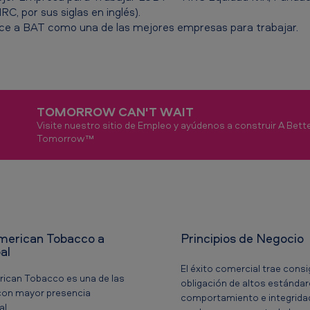
 por sus siglas en inglés).
ce a BAT como una de las mejores empresas para trabajar.
TOMORROW CAN'T WAIT
Visite nuestro sitio de Empleo y ayúdenos a construir A Bett
Tomorrow™
American Tobacco a
Principios de Negocio
bal
El éxito comercial trae consi
rican Tobacco es una de las
obligación de altos estánda
on mayor presencia
comportamiento e integridad
al.