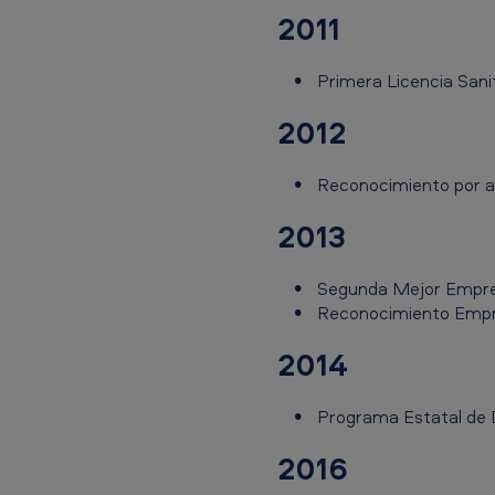
t
2011
o
s
Primera Licencia Sanit
2012
Reconocimiento por ac
2013
Segunda Mejor Empres
Reconocimiento Empres
2014
Programa Estatal de D
2016