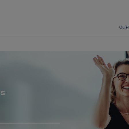
Quié
os