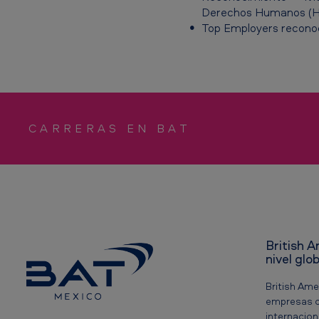
Derechos Humanos (HRC,
Top Employers recono
CARRERAS EN BAT
British 
nivel glo
British Ame
empresas c
internacion