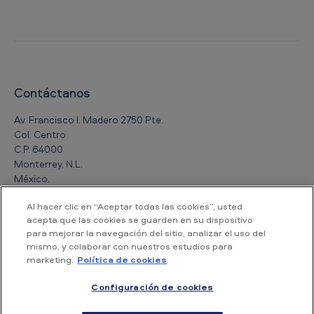
Contáctanos
Av. Francisco I. Madero 2750 Pte.
Col. Centro
C.P. 64000
Monterrey, N.L.
México.
Al hacer clic en “Aceptar todas las cookies”, usted
Tel : +52 818122 4000
acepta que las cookies se guarden en su dispositivo
para mejorar la navegación del sitio, analizar el uso del
mismo, y colaborar con nuestros estudios para
marketing.
Política de cookies
Accesibilidad
Aviso de Privacidad
Política de cookies
Configuración de cookies
Mapa del Sitio