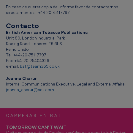
c
En caso de querer copia del informe favor de contactarnos
directamente al: +44 20 75117797
o
-
Contacto
R
British American Tobacco Publications
Unit 80, London Industrial Park
e
Roding Road, Londres E6 6LS
p
Reino Unido
Tel: +44-20-75117797
o
Fax: +44-20-75404326
e-mail:
bat@team365.co.uk
r
t
Joanna Charur
Internal Communications Executive, Legal and External Affairs
e
joanna_charur@bat.com
d
e
s
CARRERAS EN BAT
u
TOMORROW CAN'T WAIT
s
Visite nuestro sitio de Empleo y ayúdenos a construir A Better