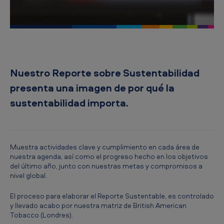
i
c
a
n
T
Nuestro Reporte sobre Sustentabilidad
o
presenta una imagen de por qué la
b
sustentabilidad importa.
a
c
c
Muestra actividades clave y cumplimiento en cada área de
nuestra agenda, así como el progreso hecho en los objetivos
o
del último año, junto con nuestras metas y compromisos a
M
nivel global.
e
El proceso para elaborar el Reporte Sustentable, es controlado
x
y llevado acabo por nuestra matriz de British American
Tobacco (Londres).
i