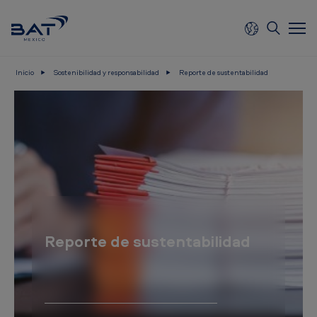
Inicio
Sostenibilidad y responsabilidad
Reporte de sustentabilidad
B
r
i
t
i
s
h
Reporte de sustentabilidad
A
m
e
r