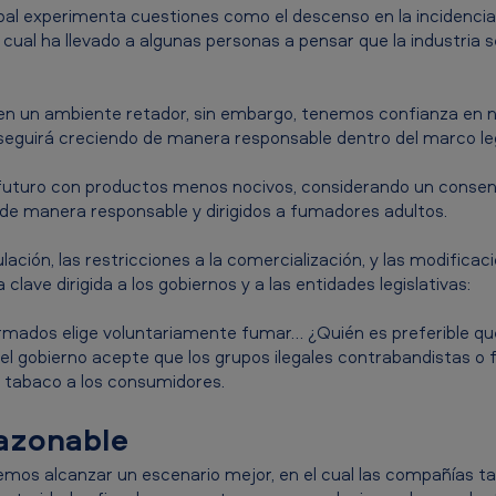
obal experimenta cuestiones como el descenso en la incidenc
cual ha llevado a algunas personas a pensar que la industria 
 un ambiente retador, sin embargo, tenemos confianza en n
eguirá creciendo de manera responsable dentro del marco leg
 futuro con productos menos nocivos, considerando un consen
 de manera responsable y dirigidos a fumadores adultos.
lación, las restricciones a la comercialización, y las modifica
lave dirigida a los gobiernos y a las entidades legislativas:
ormados elige voluntariamente fumar… ¿Quién es preferible que
 gobierno acepte que los grupos ilegales contrabandistas o f
 tabaco a los consumidores.
azonable
os alcanzar un escenario mejor, en el cual las compañías ta