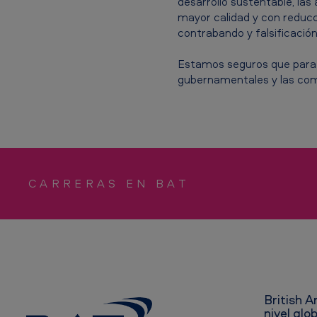
desarrollo sustentable, la
u
mayor calidad y con reducc
t
contrabando y falsificación
u
Estamos seguros que para l
gubernamentales y las com
r
o
d
e
CARRERAS EN BAT
l
t
a
b
British 
nivel glo