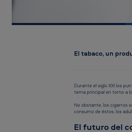
A
m
e
r
i
El tabaco, un pro
c
a
n
Durante el siglo XXI los pu
tema principal en torno a lo
T
No obstante, los cigarros s
o
consumo de éstos, los adul
b
El futuro del