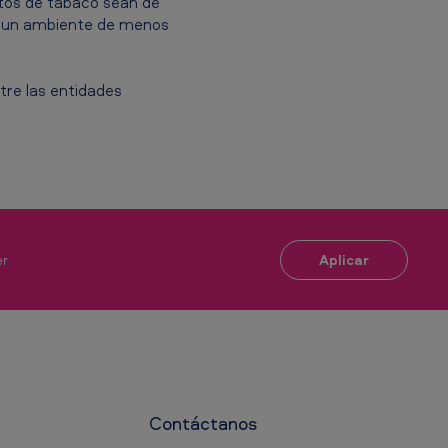
ctos de tabaco sean de
de un ambiente de menos
tre las entidades
Aplicar
er
Contáctanos