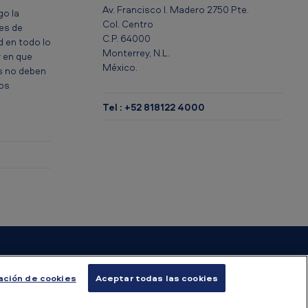
Av. Francisco I. Madero 2750 Pte.
go la
Col. Centro
res de
C.P. 64000
 en todo lo
Monterrey, N.L.
 en que
México.
s no deben
los
Tel : +52 818122 4000
ación de cookies
Aceptar todas las cookies