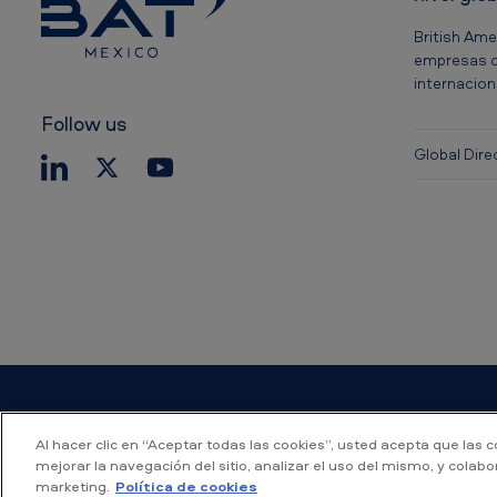
a
c
British Ame
empresas c
o
internacion
Follow us
Global Dire
Al hacer clic en “Aceptar todas las cookies”, usted acepta que las 
mejorar la navegación del sitio, analizar el uso del mismo, y colab
marketing.
Política de cookies