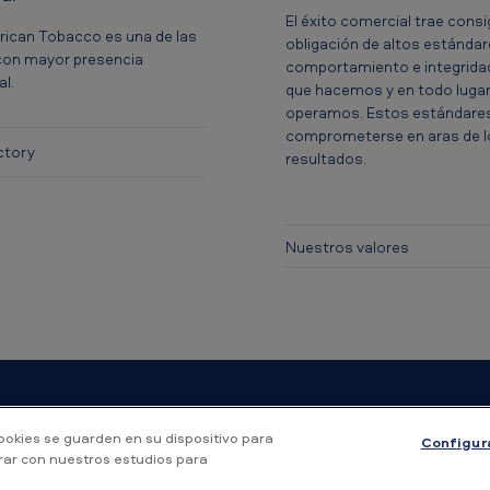
El éxito comercial trae consi
rican Tobacco es una de las
obligación de altos estánda
on mayor presencia
comportamiento e integridad
al.
que hacemos y en todo lugar
operamos. Estos estándare
comprometerse en aras de 
ctory
resultados.
Nuestros valores
Accesibilidad
Aviso de Privacidad
Política de cookies
Mapa del Sitio
cookies se guarden en su dispositivo para
Configur
orar con nuestros estudios para