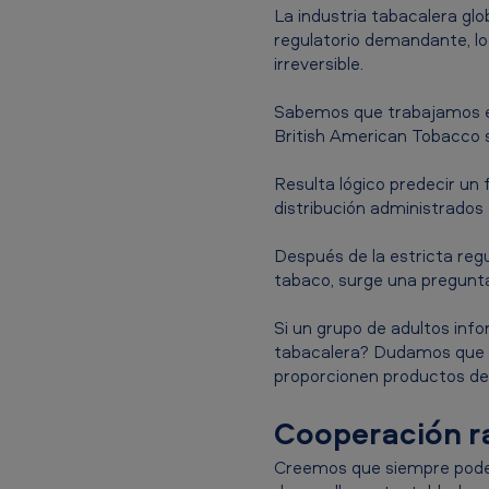
a
La industria tabacalera gl
c
regulatorio demandante, lo 
irreversible.
c
Sabemos que trabajamos en
o
British American Tobacco s
M
Resulta lógico predecir un
e
distribución administrados
x
Después de la estricta regu
tabaco, surge una pregunta c
i
c
Si un grupo de adultos inf
tabacalera? Dudamos que el
o
proporcionen productos de
-
Cooperación r
F
Creemos que siempre podem