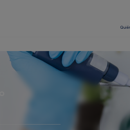
Quié
co