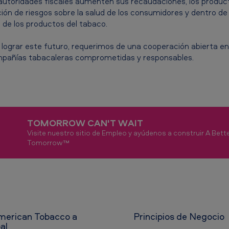
s autoridades fiscales aumenten sus recaudaciones, los produ
ión de riesgos sobre la salud de los consumidores y dentro 
 de los productos del tabaco.
ograr este futuro, requerimos de una cooperación abierta en
pañías tabacaleras comprometidas y responsables.
TOMORROW CAN'T WAIT
Visite nuestro sitio de Empleo y ayúdenos a construir A Bett
Tomorrow™
American Tobacco a
Principios de Negocio
bal